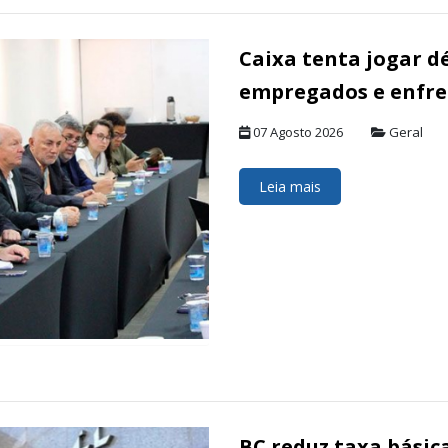
Caixa tenta jogar dé
empregados e enfre
07 Agosto 2026
Geral
Leia mais
BC reduz taxa básic