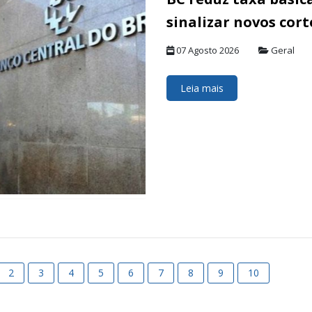
sinalizar novos cort
07 Agosto 2026
Geral
Leia mais
2
3
4
5
6
7
8
9
10